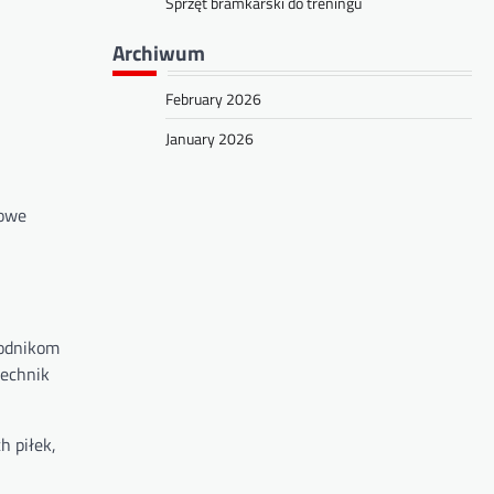
Sprzęt bramkarski do treningu
Archiwum
February 2026
January 2026
zowe
wodnikom
technik
h piłek,