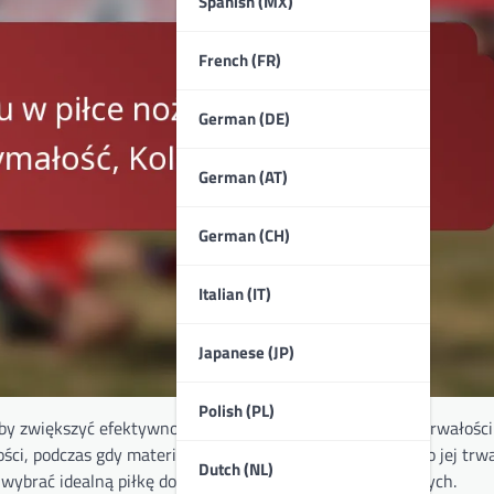
Spanish (MX)
French (FR)
German (DE)
German (AT)
German (CH)
Italian (IT)
Japanese (JP)
Polish (PL)
by zwiększyć efektywność treningu dzięki swojej wadze, trwałości
i, podczas gdy materiały użyte w konstrukcji decydują o jej trwa
Dutch (NL)
ybrać idealną piłkę do spełnienia ich potrzeb treningowych.