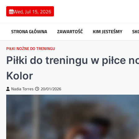
Skip
to
Wed, Jul 15, 2026
content
STRONA GŁÓWNA
ZAWARTOŚĆ
KIM JESTEŚMY
SK
PIŁKI NOŻNE DO TRENINGU
Piłki do treningu w piłce
Kolor
Nadia Torres
20/01/2026