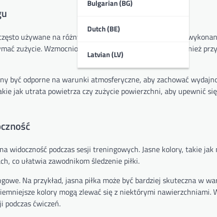
Bulgarian (BG)
gu
Dutch (BE)
e często używane na różnych nawierzchniach. Szukaj piłek wykona
mać zużycie. Wzmocnione szwy i konstrukcja balonu również przy
Latvian (LV)
nny być odporne na warunki atmosferyczne, aby zachować wydajn
ie jak utrata powietrza czy zużycie powierzchni, aby upewnić się,
oczność
na widoczność podczas sesji treningowych. Jasne kolory, takie ja
ch, co ułatwia zawodnikom śledzenie piłki.
ngowe. Na przykład, jasna piłka może być bardziej skuteczna w w
ciemniejsze kolory mogą zlewać się z niektórymi nawierzchniami.
i podczas ćwiczeń.