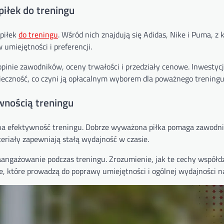
piłek do treningu
 piłek
do treningu
. Wśród nich znajdują się Adidas, Nike i Puma, z 
umiejętności i preferencji.
opinie zawodników, oceny trwałości i przedziały cenowe. Inwestyc
czność, co czyni ją opłacalnym wyborem dla poważnego treningu
wnością treningu
 na efektywność treningu. Dobrze wyważona piłka pomaga zawodn
eriały zapewniają stałą wydajność w czasie.
angażowanie podczas treningu. Zrozumienie, jak te cechy współdz
które prowadzą do poprawy umiejętności i ogólnej wydajności na