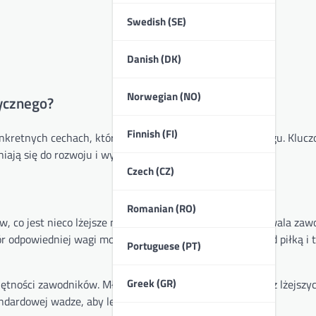
Swedish (SE)
Danish (DK)
Norwegian (NO)
tycznego?
Finnish (FI)
nkretnych cechach, które zwiększają efektywność treningu. Kluc
niają się do rozwoju i wydajności zawodnika na boisku.
Czech (CZ)
Romanian (RO)
 co jest nieco lżejsze niż piłki meczowe. Taka waga pozwala za
r odpowiedniej wagi może pomóc w poprawie kontroli nad piłką i 
Portuguese (PT)
Greek (GR)
jętności zawodników. Młodsi zawodnicy mogą skorzystać z lżejszyc
ndardowej wadze, aby lepiej przygotować się do meczów.