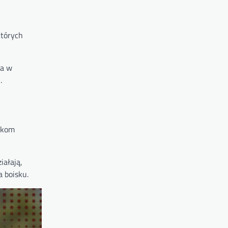
których
ja w
.
ikom
iałają,
 boisku.