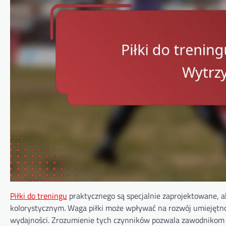
Piłki do treningu
praktycznego są specjalnie zaprojektowane, a
kolorystycznym. Waga piłki może wpływać na rozwój umiejętnośc
wydajności. Zrozumienie tych czynników pozwala zawodnikom w