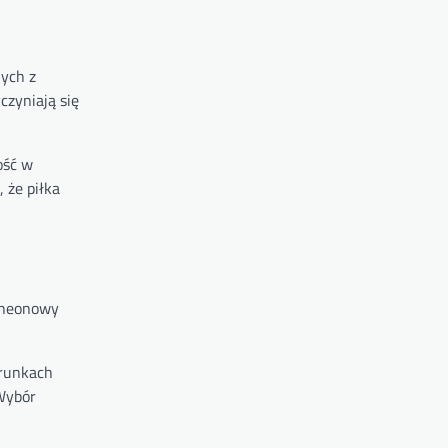
nych z
czyniają się
ość w
 że piłka
k neonowy
arunkach
 Wybór