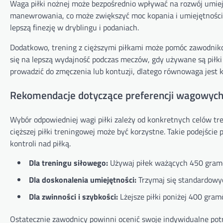
Waga piłki nożnej może bezpośrednio wpływać na rozwój umiejęt
manewrowania, co może zwiększyć moc kopania i umiejętności pa
lepszą finezję w dryblingu i podaniach.
Dodatkowo, trening z cięższymi piłkami może pomóc zawodnikom
się na lepszą wydajność podczas meczów, gdy używane są piłki
prowadzić do zmęczenia lub kontuzji, dlatego równowaga jest 
Rekomendacje dotyczące preferencji wagowych
Wybór odpowiedniej wagi piłki zależy od konkretnych celów tr
cięższej piłki treningowej może być korzystne. Takie podejśc
kontroli nad piłką.
Dla treningu siłowego:
Używaj piłek ważących 450 gramó
Dla doskonalenia umiejętności:
Trzymaj się standardow
Dla zwinności i szybkości:
Lżejsze piłki poniżej 400 gra
Ostatecznie zawodnicy powinni ocenić swoje indywidualne pot