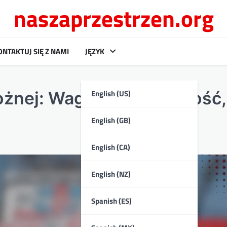
naszaprzestrzen.org
ONTAKTUJ SIĘ Z NAMI
JĘZYK
English (US)
 nożnej: Waga, Wytrzymałość,
English (GB)
English (CA)
English (NZ)
Spanish (ES)