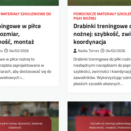
 MATERIAŁY SZKOLENIOWE DO
POMOCNICZE MATERIAŁY SZKOLE
PIŁKI NOŻNEJ
ningowe w piłce
Drabinki treningowe d
rozmiar,
nożnej: szybkość, zw
ność, montaż
koordynacja
es
04/02/2026
Nadia Torres
04/02/2026
we w piłce nożnej to
Drabinki treningowe do piłki nożn
rzędzia zaprojektowane w
niezbędnymi narzędziami do pop
iarach, aby dostosować się do
szybkości, zwinności i koordynacj
 wiekowych i…
zawodników. Wykorzystując szer
płaskich szczebli ułożonych…