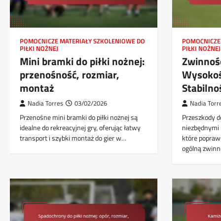
POMOCNICZE MATERIAŁY SZKOLENIOWE DO
POMOCNICZE
PIŁKI NOŻNEJ
PIŁKI NOŻNEJ
Mini bramki do piłki nożnej:
Zwinność
przenośność, rozmiar,
Wysokoś
montaż
Stabilno
Nadia Torres
03/02/2026
Nadia Torr
Przenośne mini bramki do piłki nożnej są
Przeszkody do
idealne do rekreacyjnej gry, oferując łatwy
niezbędnymi 
transport i szybki montaż do gier w…
które poprawi
ogólną zwinn