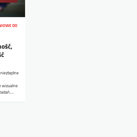
NIOWE DO
ność,
ść
o niezbędne
e wizualne
 zadań.…