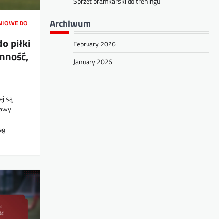
Sprzęt bramkarski do treningu
Archiwum
NIOWE DO
o piłki
February 2026
inność,
January 2026
ej są
rawy
i
eg