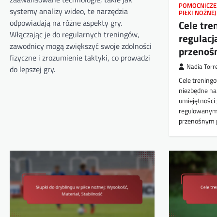
POMOCNICZE
systemy analizy wideo, te narzędzia
PIŁKI NOŻNEJ
odpowiadają na różne aspekty gry.
Cele tre
Włączając je do regularnych treningów,
regulacj
zawodnicy mogą zwiększyć swoje zdolności
przenoś
fizyczne i zrozumienie taktyki, co prowadzi
Nadia Torr
do lepszej gry.
Cele treningo
niezbędne nar
umiejętności
regulowanym
przenośnym 