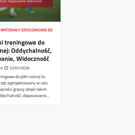
 MATERIAŁY SZKOLENIOWE DO
ki treningowe do
żnej: Oddychalność,
anie, Widoczność
es
22/01/2026
ningowe do piłki nożnej to
rzęt zaprojektowany w celu
jności graczy dzięki takim
oddychalność, dopasowanie…