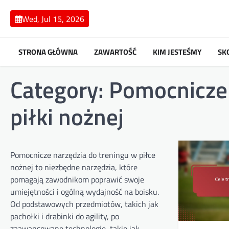
Skip
to
Wed, Jul 15, 2026
content
STRONA GŁÓWNA
ZAWARTOŚĆ
KIM JESTEŚMY
SK
Category:
Pomocnicze 
piłki nożnej
Pomocnicze narzędzia do treningu w piłce
nożnej to niezbędne narzędzia, które
pomagają zawodnikom poprawić swoje
umiejętności i ogólną wydajność na boisku.
Od podstawowych przedmiotów, takich jak
pachołki i drabinki do agility, po
zaawansowane technologie, takie jak