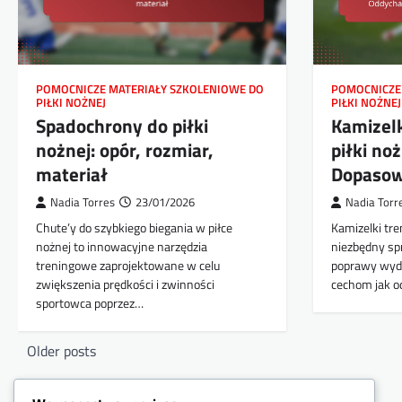
POMOCNICZE MATERIAŁY SZKOLENIOWE DO
POMOCNICZE
PIŁKI NOŻNEJ
PIŁKI NOŻNEJ
Spadochrony do piłki
Kamizel
nożnej: opór, rozmiar,
piłki no
materiał
Dopasow
Nadia Torres
23/01/2026
Nadia Torr
Chute’y do szybkiego biegania w piłce
Kamizelki tre
nożnej to innowacyjne narzędzia
niezbędny sp
treningowe zaprojektowane w celu
poprawy wyda
zwiększenia prędkości i zwinności
cechom jak 
sportowca poprzez…
Posts
Older posts
navigation