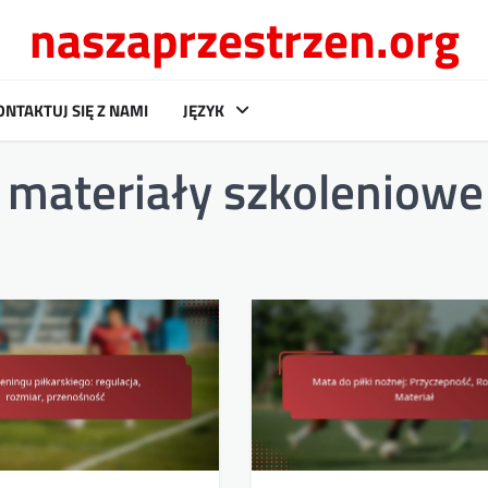
naszaprzestrzen.org
ONTAKTUJ SIĘ Z NAMI
JĘZYK
materiały szkoleniowe