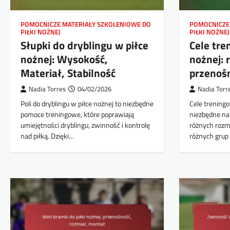
POMOCNICZE MATERIAŁY SZKOLENIOWE DO
POMOCNICZE
PIŁKI NOŻNEJ
PIŁKI NOŻNEJ
Słupki do dryblingu w piłce
Cele tre
nożnej: Wysokość,
nożnej: 
Materiał, Stabilność
przenoś
Nadia Torres
04/02/2026
Nadia Torr
Poli do dryblingu w piłce nożnej to niezbędne
Cele treningo
pomoce treningowe, które poprawiają
niezbędne na
umiejętności dryblingu, zwinność i kontrolę
różnych rozm
nad piłką. Dzięki…
różnych grup