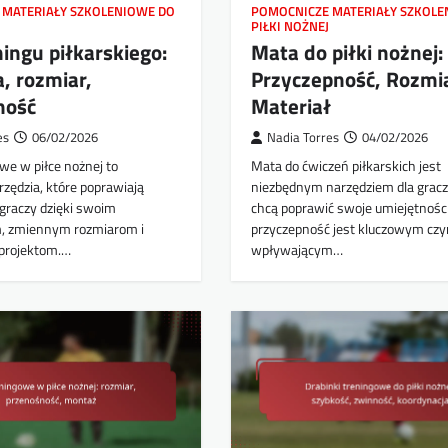
 MATERIAŁY SZKOLENIOWE DO
POMOCNICZE MATERIAŁY SZKOLE
PIŁKI NOŻNEJ
ningu piłkarskiego:
Mata do piłki nożnej:
a, rozmiar,
Przyczepność, Rozmia
ność
Materiał
es
06/02/2026
Nadia Torres
04/02/2026
we w piłce nożnej to
Mata do ćwiczeń piłkarskich jest
zędzia, które poprawiają
niezbędnym narzędziem dla graczy
 graczy dzięki swoim
chcą poprawić swoje umiejętności
, zmiennym rozmiarom i
przyczepność jest kluczowym cz
projektom.…
wpływającym…