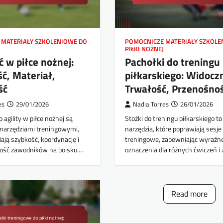
 MATERIAŁY SZKOLENIOWE DO
POMOCNICZE MATERIAŁY SZKOLE
PIŁKI NOŻNEJ
 w piłce nożnej:
Pachołki do treningu
ć, Materiał,
piłkarskiego: Widocz
ść
Trwałość, Przenośno
es
29/01/2026
Nadia Torres
26/01/2026
 agility w piłce nożnej są
Stożki do treningu piłkarskiego t
narzędziami treningowymi,
narzędzia, które poprawiają sesje
ają szybkość, koordynację i
treningowe, zapewniając wyraźn
ość zawodników na boisku.…
oznaczenia dla różnych ćwiczeń i
Read more