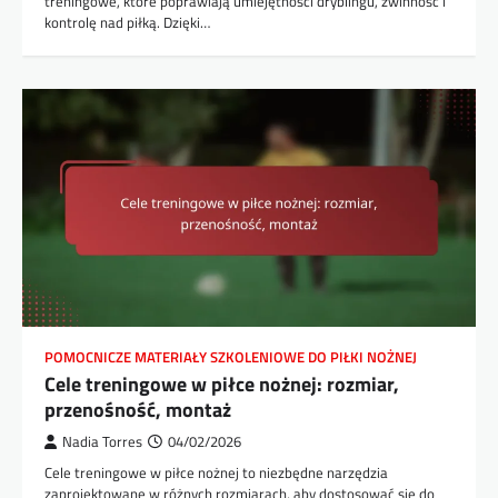
treningowe, które poprawiają umiejętności dryblingu, zwinność i
kontrolę nad piłką. Dzięki…
POMOCNICZE MATERIAŁY SZKOLENIOWE DO PIŁKI NOŻNEJ
Cele treningowe w piłce nożnej: rozmiar,
przenośność, montaż
Nadia Torres
04/02/2026
Cele treningowe w piłce nożnej to niezbędne narzędzia
zaprojektowane w różnych rozmiarach, aby dostosować się do