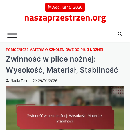
Skip
Wed, Jul 15, 2026
to
naszaprzestrzen.org
content
POMOCNICZE MATERIAŁY SZKOLENIOWE DO PIŁKI NOŻNEJ
Zwinność w piłce nożnej:
Wysokość, Materiał, Stabilność
Nadia Torres
29/01/2026