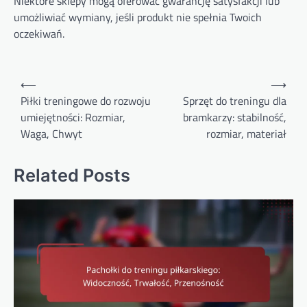
Niektóre sklepy mogą oferować gwarancję satysfakcji lub
umożliwiać wymiany, jeśli produkt nie spełnia Twoich
oczekiwań.
Post
⟵
⟶
navigation
Piłki treningowe do rozwoju
Sprzęt do treningu dla
umiejętności: Rozmiar,
bramkarzy: stabilność,
Waga, Chwyt
rozmiar, materiał
Related Posts