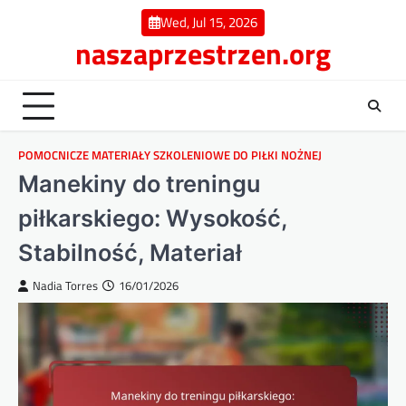
Skip
Wed, Jul 15, 2026
to
naszaprzestrzen.org
content
POMOCNICZE MATERIAŁY SZKOLENIOWE DO PIŁKI NOŻNEJ
Manekiny do treningu
piłkarskiego: Wysokość,
Stabilność, Materiał
Nadia Torres
16/01/2026