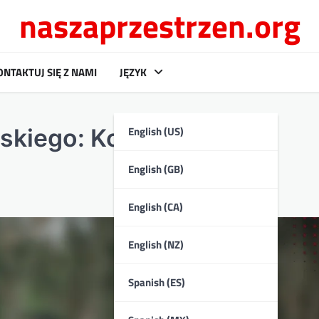
naszaprzestrzen.org
ONTAKTUJ SIĘ Z NAMI
JĘZYK
English (US)
skiego: Kolor, Rozmiar,
English (GB)
English (CA)
English (NZ)
Spanish (ES)