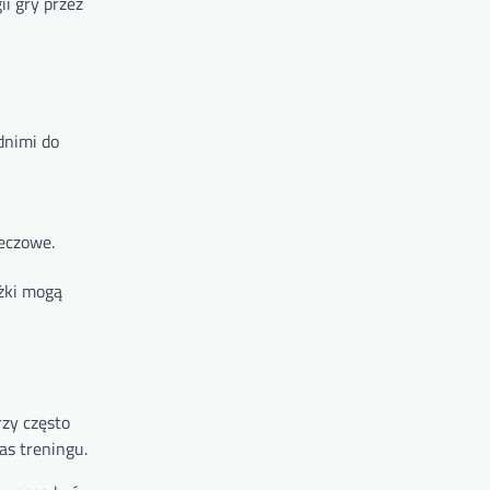
i gry przez
dnimi do
eczowe.
ożki mogą
rzy często
as treningu.