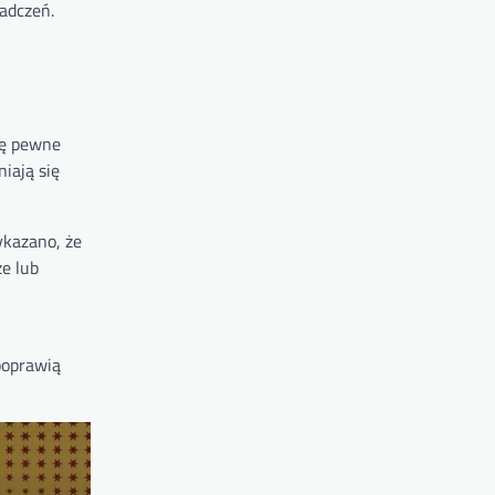
adczeń.
ię pewne
iają się
ykazano, że
e lub
poprawią