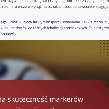
być używane do bardziej widocznych granic, podczas gdy mniejsz
 rozmiaru może wpłynąć na to, jak skutecznie zawodnicy reagują
go, umożliwiająca łatwy transport i ustawienie. Lekkie materiały
wielu markerów do różnych lokalizacji treningowych. Ta elastycz
 środowiska.