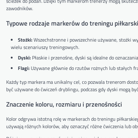
ścieżek do podań. Dzięki tym markerom trenerzy mogą skuteczn
zawodników.
Typowe rodzaje markerów do treningu piłkarsk
Stożki:
Wszechstronne i powszechnie używane, stożki wys
wielu scenariuszy treningowych.
Dyski:
Płaskie i przenośne, dyski są idealne do oznaczania
Flagi:
Używane głównie do rzutów rożnych lub stałych fr
Każdy typ markera ma unikalny cel, co pozwala trenerom dosto
być używane do ćwiczeń dryblingu, podczas gdy dyski mogą być
Znaczenie koloru, rozmiaru i przenośności
Kolor odgrywa istotną rolę w markerach do treningu piłkarskie
używają różnych kolorów, aby oznaczyć różne ćwiczenia lub ob