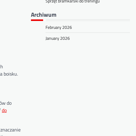
Sprzęt bramkarski do treningu
Archiwum
February 2026
January 2026
ch
a boisku.
rów do
f
do
yznaczanie