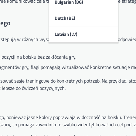
ie komunikować cele treningowe i zwiększać zrozumienie strategi
Bulgarian (BG)
Dutch (BE)
iego
Latvian (LV)
tępują w różnych wysokościach i kształtach, co czyni je odpowie
 pozycji na boisku bez zakłócania gry.
agmentów gry, flagi pomagają wizualizować konkretne sytuacje m
sować sesje treningowe do konkretnych potrzeb. Na przykład, st
 lepsze do ćwiczeń pozycyjnych.
go, ponieważ jasne kolory poprawiają widoczność na boisku. Trene
szary, co pomaga zawodnikom szybko zidentyfikować ich cel podcz