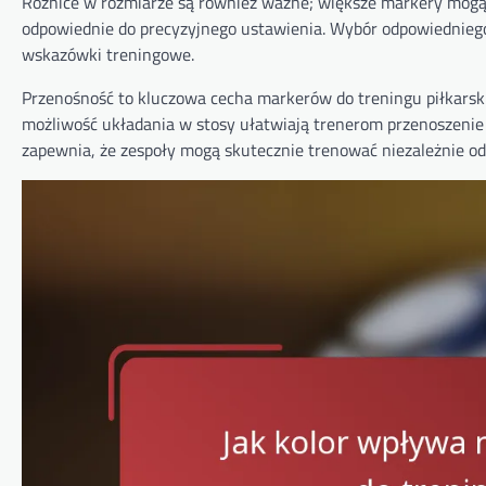
Różnice w rozmiarze są również ważne; większe markery mogą 
odpowiednie do precyzyjnego ustawienia. Wybór odpowiedniego
wskazówki treningowe.
Przenośność to kluczowa cecha markerów do treningu piłkarskie
możliwość układania w stosy ułatwiają trenerom przenoszenie 
zapewnia, że zespoły mogą skutecznie trenować niezależnie od