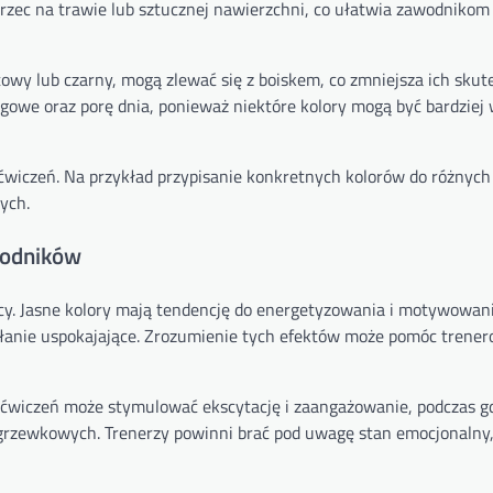
trzec na trawie lub sztucznej nawierzchni, co ułatwia zawodnikom
towy lub czarny, mogą zlewać się z boiskem, co zmniejsza ich skut
gowe oraz porę dnia, ponieważ niektóre kolory mogą być bardziej
wiczeń. Na przykład przypisanie konkretnych kolorów do różnych
ych.
wodników
y. Jasne kolory mają tendencję do energetyzowania i motywowan
ałanie uspokajające. Zrozumienie tych efektów może pomóc trene
ćwiczeń może stymulować ekscytację i zaangażowanie, podczas g
ozgrzewkowych. Trenerzy powinni brać pod uwagę stan emocjonalny,