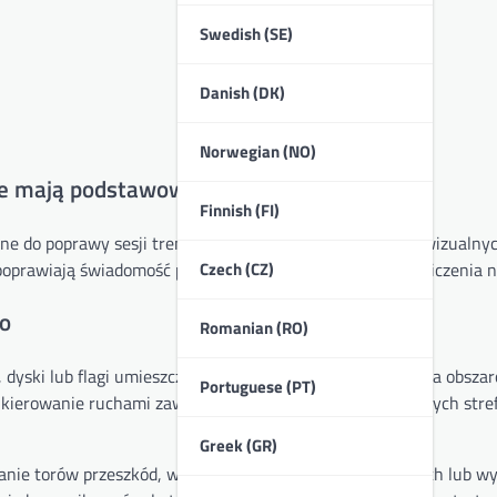
Swedish (SE)
Danish (DK)
Norwegian (NO)
kie mają podstawowe cechy?
Finnish (FI)
ne do poprawy sesji treningowych poprzez dostarczanie wizualny
Czech (CZ)
oprawiają świadomość przestrzenną i ułatwiają różne ćwiczenia n
go
Romanian (RO)
, dyski lub flagi umieszczane na boisku w celu wyznaczenia obsza
Portuguese (PT)
, kierowanie ruchami zawodników oraz ustalanie konkretnych stre
Greek (GR)
ianie torów przeszkód, wskazywanie obszarów bramkowych lub w