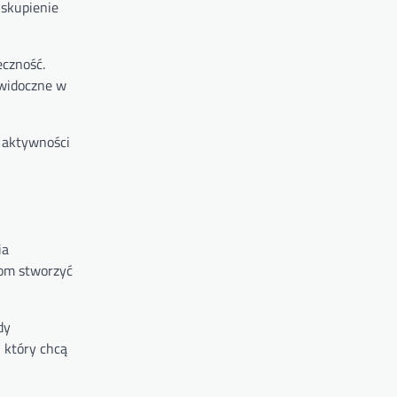
 skupienie
eczność.
 widoczne w
 aktywności
ia
rom stworzyć
dy
 który chcą