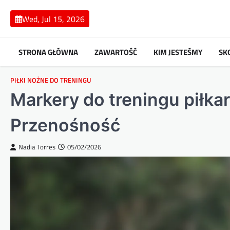
Skip
to
Wed, Jul 15, 2026
content
STRONA GŁÓWNA
ZAWARTOŚĆ
KIM JESTEŚMY
SK
PIŁKI NOŻNE DO TRENINGU
Markery do treningu piłkar
Przenośność
Nadia Torres
05/02/2026