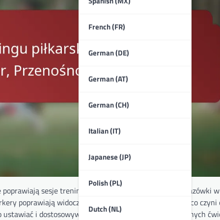
Spanish (MX)
French (FR)
German (DE)
German (AT)
German (CH)
Italian (IT)
Japanese (JP)
Polish (PL)
e poprawiają sesje treningowe, zapewniając wyraźne wskazówki w
kery poprawiają widoczność i świadomość przestrzenną, co czyni 
Dutch (NL)
o ustawiać i dostosowywać środowisko treningowe do różnych ćwi