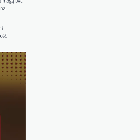
e mogą być
 na
 i
ność