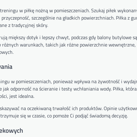
s treningu w piłkę nożną w pomieszczeniach. Szukaj piłek wykonan
 przyczepność, szczególnie na gładkich powierzchniach. Piłka z g
ne z tradycyjnej skóry.
rują miększy dotyk i lepszy chwyt, podczas gdy balony butylowe są
 w różnych warunkach, takich jak różne powierzchnie wewnętrzne
gowych.
wania
ningu w pomieszczeniach, ponieważ wpływa na żywotność i wydajno
ie jak odporność na ścieranie i testy wchłaniania wody. Piłka, któr
ci, jest idealna.
 wskazywać na oczekiwaną trwałość ich produktów. Opinie użytko
utrzymuje się w czasie, co pomoże Ci podjąć świadomą decyzję.
iekowych