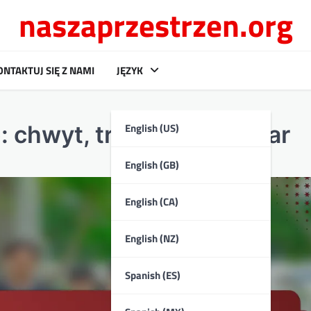
naszaprzestrzen.org
ONTAKTUJ SIĘ Z NAMI
JĘZYK
English (US)
: chwyt, trwałość, rozmiar
English (GB)
English (CA)
English (NZ)
Spanish (ES)