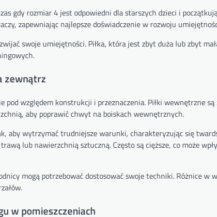
as gdy rozmiar 4 jest odpowiedni dla starszych dzieci i początkują
aczy, zapewniając najlepsze doświadczenie w rozwoju umiejętnośc
jać swoje umiejętności. Piłka, która jest zbyt duża lub zbyt ma
eningowych.
a zewnątrz
nie pod względem konstrukcji i przeznaczenia. Piłki wewnętrzne są
ierzchnią, aby poprawić chwyt na boiskach wewnętrznych.
 tak, aby wytrzymać trudniejsze warunki, charakteryzując się twar
 z trawą lub nawierzchnią sztuczną. Często są cięższe, co może wpł
odnicy mogą potrzebować dostosować swoje techniki. Różnice w wa
rzałów.
ngu w pomieszczeniach