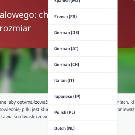
Spanish (MX)
French (FR)
German (DE)
German (AT)
German (CH)
Italian (IT)
Japanese (JP)
ane, aby optymalizować wydajność na gładkich powierzchniach, kł
dpowiedniej piłki jest kluczowy dla skutecznego treningu, poniewa
Polish (PL)
stawia środowisko zewnętrzne.
Dutch (NL)