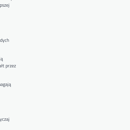
pszej
rdych
ją
łt przez
magają
yczaj