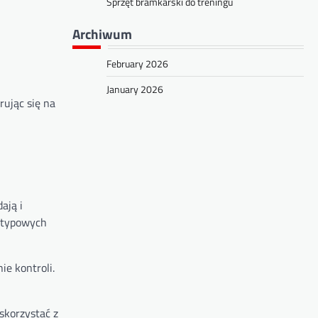
Sprzęt bramkarski do treningu
Archiwum
February 2026
January 2026
ując się na
ają i
h typowych
e kontroli.
skorzystać z