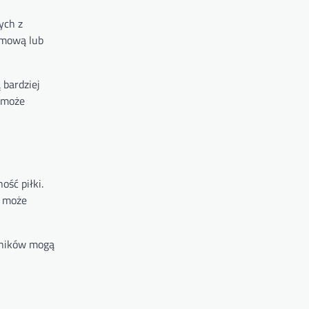
ych z
umową lub
 bardziej
, może
ść piłki.
a może
wników mogą