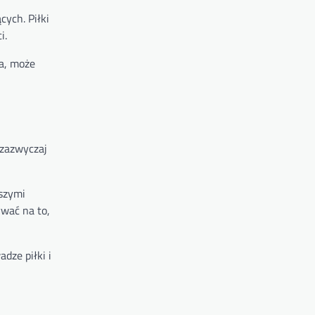
cych. Piłki
i.
ła, może
 zazwyczaj
dszymi
ywać na to,
dze piłki i