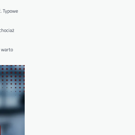
ć. Typowe
chociaż
i warto