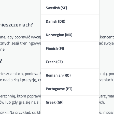
Swedish (SE)
Danish (DK)
mieszczeniach?
Norwegian (NO)
ne, aby poprawić wydajność na gładkich powierzchniach, koncentr
ecznych sesji treningowych, pozwalając zawodnikom rozwijać swoje
Finnish (FI)
ne.
ć
Czech (CZ)
ieszczeniach, ponieważ wpływa na to, jak zawodnicy dryblują, pod
Romanian (RO)
 nad piłką i precyzję, co jest kluczowe w ciasnych przestrzeniac
Portuguese (PT)
erzchnię, która poprawia chwyt, ułatwiając zawodnikom utrzymani
w lub gdy gra się na śliskich powierzchniach wewnętrznych.
Greek (GR)
łki. Na przykład, ci, którzy priorytetowo traktują drybling, mogą 