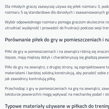
Dla młodych graczy zazwyczaj używa się piłek rozmiaru 3, podcz
rozmiaru 5 są standardowe dla dorosłych i zaawansowanych gr
Wybór odpowiedniego rozmiaru pomaga graczom skutecznie rozwi
utrudniać wydajność i prowadzić do frustracji podczas sesji tr
Porównanie piłek do gry w pomieszczeniach i n
Piłki do gry w pomieszczeniach i na zewnątrz różnią się znacz
lżejsze, mają miększy dotyk i charakteryzują się gładszą pow
Piłki do gry na zewnątrz, z drugiej strony, są zaprojektowane
materiałami i bardziej solidną konstrukcją, aby poradzić sobie
jak zawodnicy kontrolują piłkę.
Przechodząc z gry w pomieszczeniach na grę na zewnątrz, zaw
teksturze powierzchni mogą wpływać na mechanikę podań i st
Typowe materiały używane w piłkach do treni