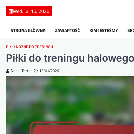
Skip
to
Wed, Jul 15, 2026
content
STRONA GŁÓWNA
ZAWARTOŚĆ
KIM JESTEŚMY
SK
PIŁKI NOŻNE DO TRENINGU
Piłki do treningu halowego
Nadia Torres
12/01/2026