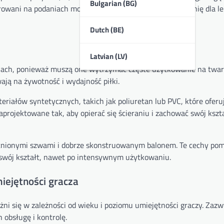
Bulgarian (BG)
rowani na podaniach mogą preferować gładszą powierzchnię dla le
Dutch (BE)
Latvian (LV)
ach, ponieważ muszą one wytrzymać częste użytkowanie na twa
ają na żywotność i wydajność piłki.
riałów syntetycznych, takich jak poliuretan lub PVC, które oferu
projektowane tak, aby opierać się ścieraniu i zachować swój kszta
ocnionymi szwami i dobrze skonstruowanym balonem. Te cechy po
e swój kształt, nawet po intensywnym użytkowaniu.
iejętności gracza
żni się w zależności od wieku i poziomu umiejętności graczy. Zazw
h obsługę i kontrolę.